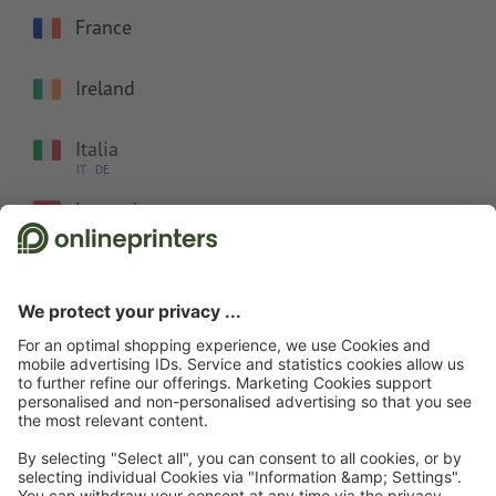
France
Ireland
Italia
IT
DE
Luxembourg
DE
FR
Nederland
Österreich
Polska
Sverige